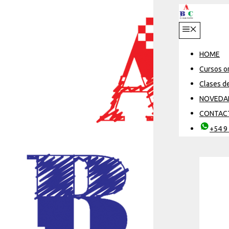
Saltar
al
Menú
contenido
HOME
Cursos o
Clases d
NOVEDA
CONTAC
+54 9