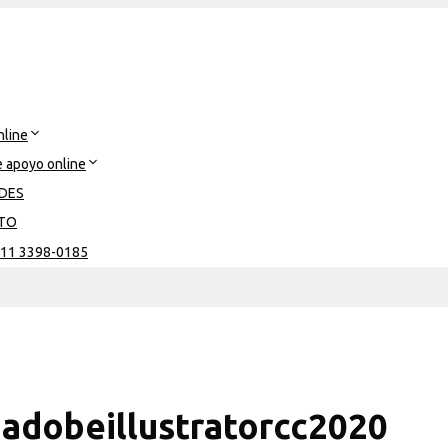
nline
e apoyo online
DES
TO
 11 3398-0185
adobeillustratorcc2020